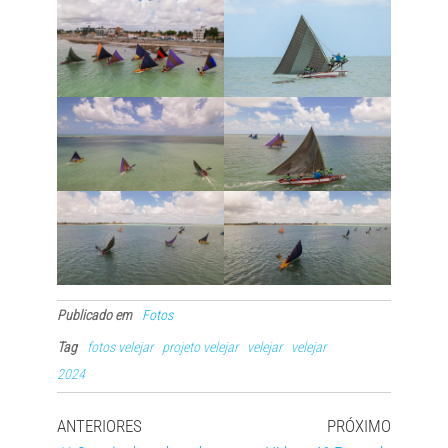
Publicado em
Fotos
Tag
fotos velejar
projeto velejar
velejar
velejar
2024
ANTERIORES
PRÓXIMO