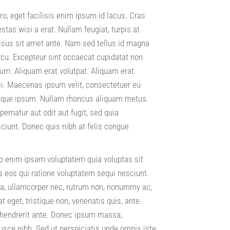
ro, eget facilisis enim ipsum id lacus. Cras
tas wisi a erat. Nullam feugiat, turpis at
 risus sit amet ante. Nam sed tellus id magna
cu. Excepteur sint occaecat cupidatat non
orum. Aliquam erat volutpat. Aliquam erat
rci. Maecenas ipsum velit, consectetuer eu
tesque ipsum. Nullam rhoncus aliquam metus.
ernatur aut odit aut fugit, sed quia
iunt. Donec quis nibh at felis congue
o enim ipsam voluptatem quia voluptas sit
s eos qui ratione voluptatem sequi nesciunt.
lla, ullamcorper nec, rutrum non, nonummy ac,
eget, tristique non, venenatis quis, ante.
s hendrerit ante. Donec ipsum massa,
Fusce nibh. Sed ut perspiciatis unde omnis iste