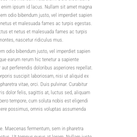
sis enim ipsum id lacus. Nullam sit amet magna
 sem odio bibendum justo, vel imperdiet sapien
et netus et malesuada fames ac turpis egestas.
ectus et netus et malesuada fames ac turpis
montes, nascetur ridiculus mus.
 sem odio bibendum justo, vel imperdiet sapien
que earum rerum hic tenetur a sapiente
 aut perferendis doloribus asperiores repellat.
oris suscipit laboriosam, nisi ut aliquid ex
aretra vitae, orci. Duis pulvinar. Curabitur
is dolor felis, sagittis at, luctus sed, aliquam
libero tempore, cum soluta nobis est eligendi
acere possimus, omnis voluptas assumenda
ue. Maecenas fermentum, sem in pharetra
 lectus. Ut tempus purus at lorem. Nullam justo