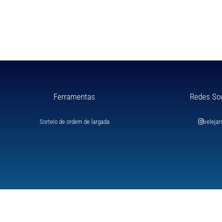
Ferramentas
Redes So
Sorteio de ordem de largada
velejar
© Todos os Direitos Re