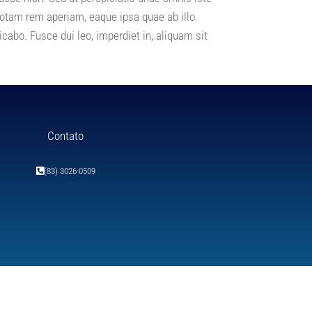
otam rem aperiam, eaque ipsa quae ab illo
icabo. Fusce dui leo, imperdiet in, aliquam sit
Contato
(83) 3026-0509