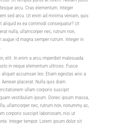
entesque arcu. Cras elementum. Integer
em sed arcu. Ut enim ad minima veniam, quis
ut aliquid ex ea commodi consequatur? Ut
rat nulla, ullamcorper nec, rutrum non,
m augue id magna semper rutrum. Integer in
.
n, elit. In enim a arcu imperdiet malesuada.
justo in neque elementum ultrices. Fusce
s aliquet accumsan leo. Etiam egestas wisi a
. Aenean placerat. Nulla quis diam.
rcitationem ullam corporis suscipit
aliquam vestibulum ipsum. Donec ipsum massa,
nulla, ullamcorper nec, rutrum non, nonummy ac,
m corporis suscipit laboriosam, nisi ut
nte. Integer tempor. Lorem ipsum dolor sit