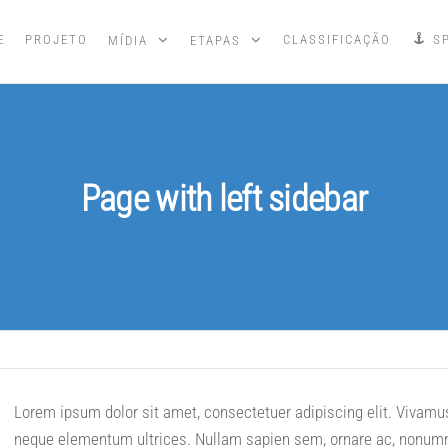
E
PROJETO
CLASSIFICAÇÃO
S
MÍDIA
ETAPAS
Page with left sidebar
Lorem ipsum dolor sit amet, consectetuer adipiscing elit. Vivamus p
neque elementum ultrices. Nullam sapien sem, ornare ac, nonumm