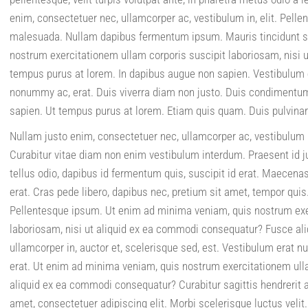
enim, consectetuer nec, ullamcorper ac, vestibulum in, elit. Pell
malesuada. Nullam dapibus fermentum ipsum. Mauris tincidunt s
nostrum exercitationem ullam corporis suscipit laboriosam, nisi 
tempus purus at lorem. In dapibus augue non sapien. Vestibulum e
nonummy ac, erat. Duis viverra diam non justo. Duis condimentu
sapien. Ut tempus purus at lorem. Etiam quis quam. Duis pulvinar
Nullam justo enim, consectetuer nec, ullamcorper ac, vestibulum i
Curabitur vitae diam non enim vestibulum interdum. Praesent id 
tellus odio, dapibus id fermentum quis, suscipit id erat. Maecena
erat. Cras pede libero, dapibus nec, pretium sit amet, tempor quis
Pellentesque ipsum. Ut enim ad minima veniam, quis nostrum exe
laboriosam, nisi ut aliquid ex ea commodi consequatur? Fusce 
ullamcorper in, auctor et, scelerisque sed, est. Vestibulum erat 
erat. Ut enim ad minima veniam, quis nostrum exercitationem ulla
aliquid ex ea commodi consequatur? Curabitur sagittis hendrerit a
amet, consectetuer adipiscing elit. Morbi scelerisque luctus velit.