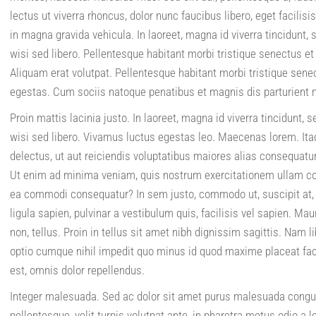
lectus ut viverra rhoncus, dolor nunc faucibus libero, eget facili
in magna gravida vehicula. In laoreet, magna id viverra tincidunt,
wisi sed libero. Pellentesque habitant morbi tristique senectus 
Aliquam erat volutpat. Pellentesque habitant morbi tristique sen
egestas. Cum sociis natoque penatibus et magnis dis parturient 
Proin mattis lacinia justo. In laoreet, magna id viverra tincidunt,
wisi sed libero. Vivamus luctus egestas leo. Maecenas lorem. Ita
delectus, ut aut reiciendis voluptatibus maiores alias consequatur
Ut enim ad minima veniam, quis nostrum exercitationem ullam corp
ea commodi consequatur? In sem justo, commodo ut, suscipit at, ph
ligula sapien, pulvinar a vestibulum quis, facilisis vel sapien. Maur
non, tellus. Proin in tellus sit amet nibh dignissim sagittis. Nam 
optio cumque nihil impedit quo minus id quod maxime placeat f
est, omnis dolor repellendus.
Integer malesuada. Sed ac dolor sit amet purus malesuada cong
pellentesque, velit turpis volutpat ante, in pharetra metus odio a