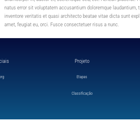
natus error sit voluptatem accusantium doloremque laudantium, t
inventore veritatis et quasi architecto beatae vitae dicta sunt expl
amet, feugiat eu, orci. Fusce consectetuer risus a nunc.
ciais
Projeto
org
Etapas
Classificação
servados – Projeto
Velejar
– Criado e Hospedado pela
SpeedWebdesigner