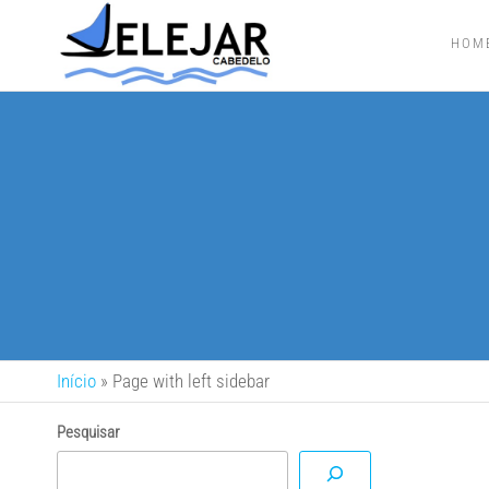
HOM
VELEJAR
Campeonato
de
Embarcações
a Vela
Início
»
Page with left sidebar
Pesquisar