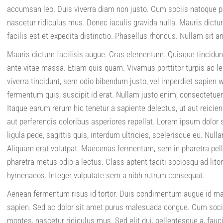
accumsan leo. Duis viverra diam non justo. Cum sociis natoque p
nascetur ridiculus mus. Donec iaculis gravida nulla. Mauris dict
facilis est et expedita distinctio. Phasellus rhoncus. Nullam sit
Mauris dictum facilisis augue. Cras elementum. Quisque tincidunt 
ante vitae massa. Etiam quis quam. Vivamus porttitor turpis ac le
viverra tincidunt, sem odio bibendum justo, vel imperdiet sapien wi
fermentum quis, suscipit id erat. Nullam justo enim, consectetuer 
Itaque earum rerum hic tenetur a sapiente delectus, ut aut reicie
aut perferendis doloribus asperiores repellat. Lorem ipsum dolor s
ligula pede, sagittis quis, interdum ultricies, scelerisque eu. Nul
Aliquam erat volutpat. Maecenas fermentum, sem in pharetra pellen
pharetra metus odio a lectus. Class aptent taciti sociosqu ad lito
hymenaeos. Integer vulputate sem a nibh rutrum consequat.
Aenean fermentum risus id tortor. Duis condimentum augue id m
sapien. Sed ac dolor sit amet purus malesuada congue. Cum socii
montes, nascetur ridiculus mus. Sed elit dui, pellentesque a, fau