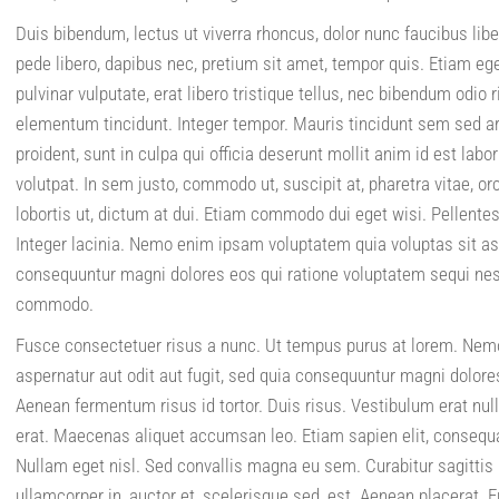
Duis bibendum, lectus ut viverra rhoncus, dolor nunc faucibus libe
pede libero, dapibus nec, pretium sit amet, tempor quis. Etiam eges
pulvinar vulputate, erat libero tristique tellus, nec bibendum odio
elementum tincidunt. Integer tempor. Mauris tincidunt sem sed ar
proident, sunt in culpa qui officia deserunt mollit anim id est lab
volutpat. In sem justo, commodo ut, suscipit at, pharetra vitae, o
lobortis ut, dictum at dui. Etiam commodo dui eget wisi. Pellen
Integer lacinia. Nemo enim ipsam voluptatem quia voluptas sit asp
consequuntur magni dolores eos qui ratione voluptatem sequi nesc
commodo.
Fusce consectetuer risus a nunc. Ut tempus purus at lorem. Nem
aspernatur aut odit aut fugit, sed quia consequuntur magni dolore
Aenean fermentum risus id tortor. Duis risus. Vestibulum erat nu
erat. Maecenas aliquet accumsan leo. Etiam sapien elit, consequat 
Nullam eget nisl. Sed convallis magna eu sem. Curabitur sagitti
ullamcorper in, auctor et, scelerisque sed, est. Aenean placerat. 