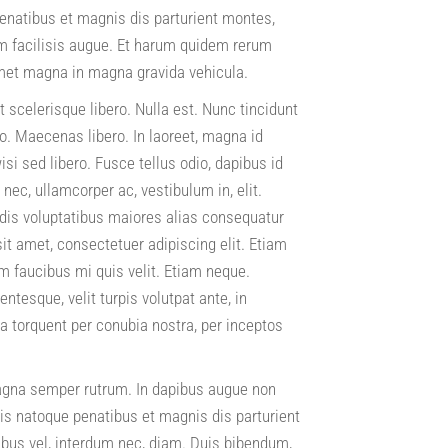
enatibus et magnis dis parturient montes,
um facilisis augue. Et harum quidem rerum
 amet magna in magna gravida vehicula.
scelerisque libero. Nulla est. Nunc tincidunt
o. Maecenas libero. In laoreet, magna id
si sed libero. Fusce tellus odio, dapibus id
nec, ullamcorper ac, vestibulum in, elit.
ndis voluptatibus maiores alias consequatur
it amet, consectetuer adipiscing elit. Etiam
lam faucibus mi quis velit. Etiam neque.
tesque, velit turpis volutpat ante, in
ra torquent per conubia nostra, per inceptos
agna semper rutrum. In dapibus augue non
s natoque penatibus et magnis dis parturient
cibus vel, interdum nec, diam. Duis bibendum,