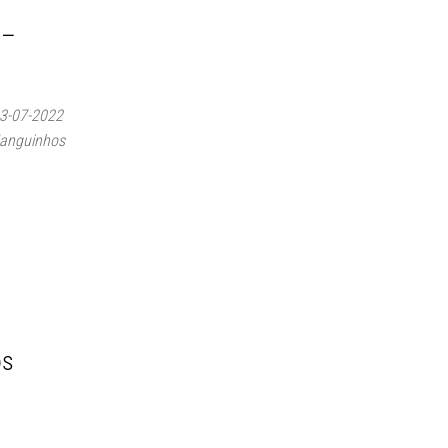
 –
03-07-2022
Manguinhos
os