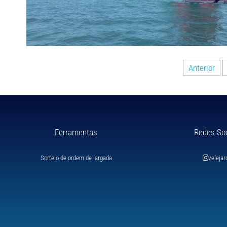
Anterior
Ferramentas
Redes So
Sorteio de ordem de largada
velejar