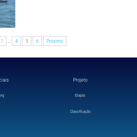
1
…
4
5
6
Próximo
ciais
Projeto
org
Etapas
Classificação