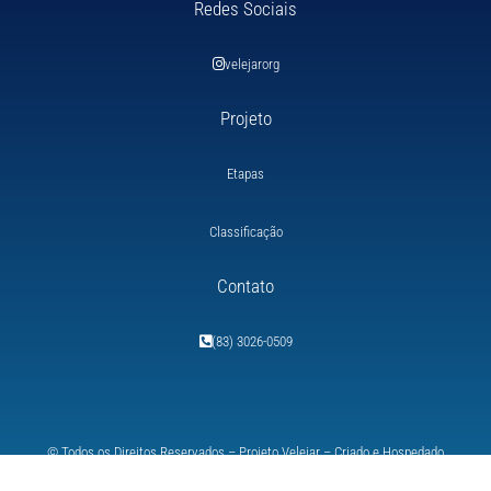
Redes Sociais
velejarorg
Projeto
Etapas
Classificação
Contato
(83) 3026-0509
© Todos os Direitos Reservados – Projeto
Velejar
– Criado e Hospedado
pela
SpeedWebdesigner